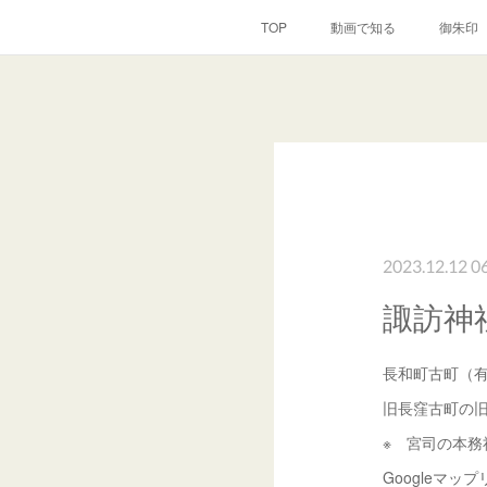
TOP
動画で知る
御朱印
2023.12.12 0
諏訪神
長和町古町（
旧長窪古町の
※ 宮司の本務
Googleマッ