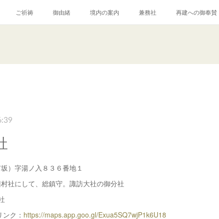
ご祈祷
御由緒
境内の案内
兼務社
再建への御奉賛
6:39
社
有坂）字湯ノ入８３６番地１
旧村社にして、総鎮守。諏訪大社の御分社
社
プリンク：
https://maps.app.goo.gl/Exua5SQ7wjP1k6U18