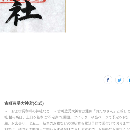
古町豊受大神宮(公式)
～ および長和町の神社など ～ 古町豊受大神宮は通称「おたやさん」と親し
社 授与所は、土日を基本に"不定期"で開設。ツイッターや当ページで予定をお知
願、お宮参り、七五三、新車のお祓などの御祈祷も電話予約で受付けております
相談は、授与所の開設日に関わらず受付けておりますので、お気軽にお電話くだ