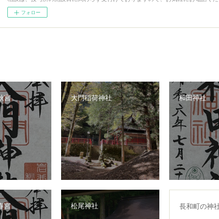
フォロー
秋宮
大門稲荷神社
和田神社
春宮
松尾神社
長和町の神