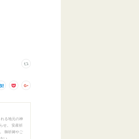
まれる地元の神
らせ。 安産祈
。 御祈祷やご
さい。