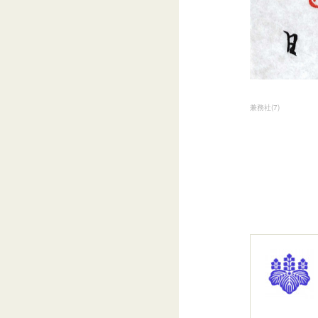
兼務社
(
7
)