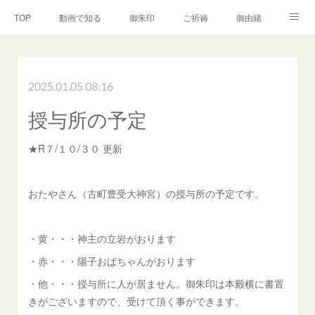
TOP
動画で知る
御朱印
ご祈祷
御由緒
境内の案内
兼務社
再建への御奉賛
2025.01.05 08:16
地鎮祭・出張祭典
問合せ
授与所の予定
★R７/１０/３０ 更新
おたやさん（古町豊受大神宮）の授与所の予定です。
・黄・・・神主の立岩がおります
・赤・・・陽子おばちゃんがおります
・他・・・授与所に人が居ません。御朱印は本殿横に書置
きがございますので、受けて頂く事ができます。