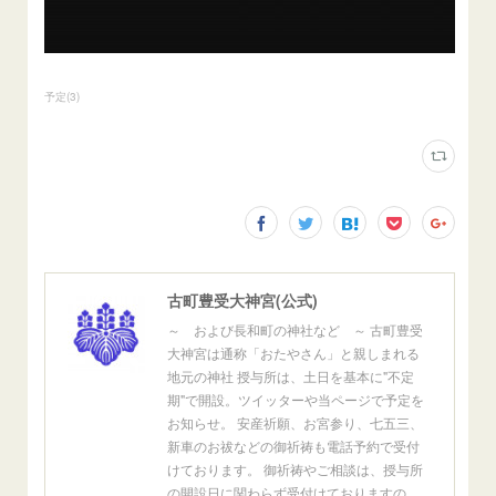
予定
(
3
)
古町豊受大神宮(公式)
～ および長和町の神社など ～ 古町豊受
大神宮は通称「おたやさん」と親しまれる
地元の神社 授与所は、土日を基本に"不定
期"で開設。ツイッターや当ページで予定を
お知らせ。 安産祈願、お宮参り、七五三、
新車のお祓などの御祈祷も電話予約で受付
けております。 御祈祷やご相談は、授与所
の開設日に関わらず受付けておりますの