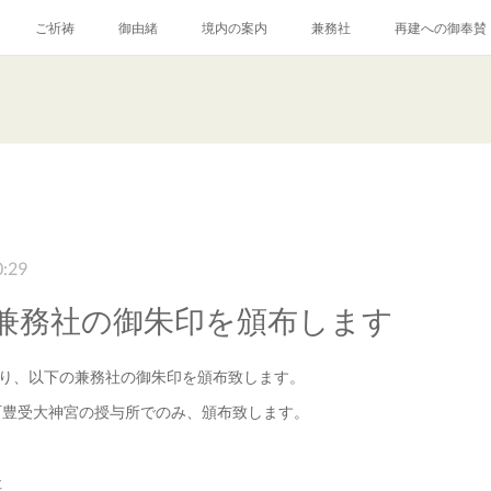
ご祈祷
御由緒
境内の案内
兼務社
再建への御奉賛
0:29
兼務社の御朱印を頒布します
より、以下の兼務社の御朱印を頒布致します。
町豊受大神宮の授与所でのみ、頒布致します。
社