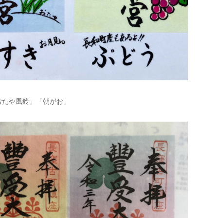
おたや風鈴」「朝がお」