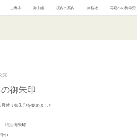
ご祈祷
御由緒
境内の案内
兼務社
再建への御奉賛
5:58
年の御朱印
ら月替り御朱印を始めました
祭 特別御朱印
2日）