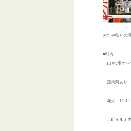
おたや祭りの
■町内
・山車5場すべ
・露天商あり
・花火 1/14 
・上町イルミ