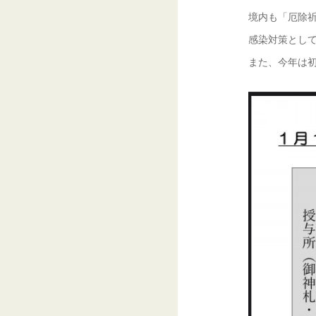
境内も「厄除
感染対策とし
また、今年は