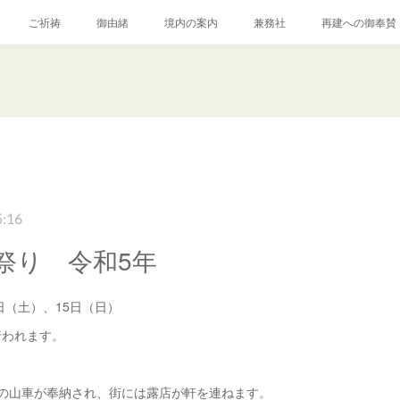
ご祈祷
御由緒
境内の案内
兼務社
再建への御奉賛
5:16
祭り 令和5年
4日（土）、15日（日）
行われます。
つの山車が奉納され、街には露店が軒を連ねます。