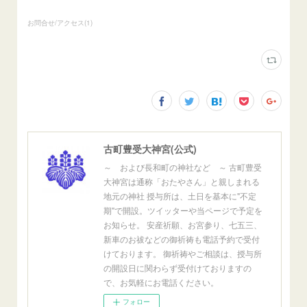
お問合せ/アクセス
(
1
)
古町豊受大神宮(公式)
～ および長和町の神社など ～ 古町豊受
大神宮は通称「おたやさん」と親しまれる
地元の神社 授与所は、土日を基本に"不定
期"で開設。ツイッターや当ページで予定を
お知らせ。 安産祈願、お宮参り、七五三、
新車のお祓などの御祈祷も電話予約で受付
けております。 御祈祷やご相談は、授与所
の開設日に関わらず受付けておりますの
で、お気軽にお電話ください。
フォロー