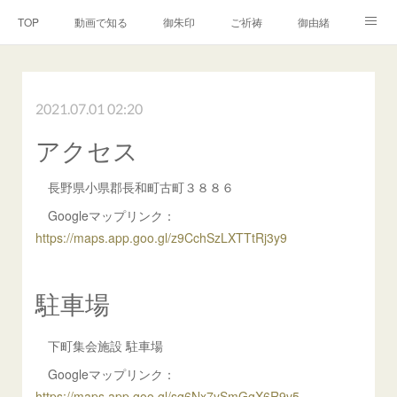
TOP
動画で知る
御朱印
ご祈祷
御由緒
境内の案内
兼務社
再建への御奉賛
2021.07.01 02:20
地鎮祭・出張祭典
問合せ
アクセス
長野県小県郡長和町古町３８８６
Googleマップリンク：
https://maps.app.goo.gl/z9CchSzLXTTtRj3y9
駐車場
下町集会施設 駐車場
Googleマップリンク：
https://maps.app.goo.gl/sq6Nx7ySmGgX6R9v5